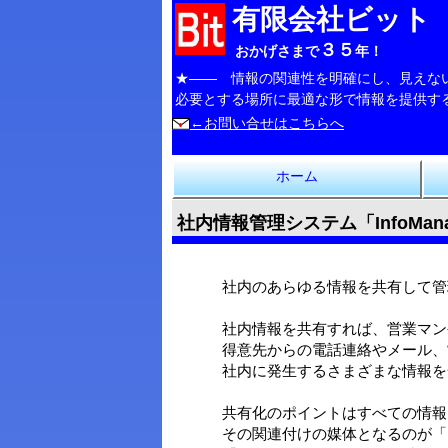
有限会社ビッ
３５
おかげさまで
年！
★―― 情報の関連性を明確にし、見えな
必要とする場所に最適な形で情報を提供する、そ
←お問い合せはこちらへ
ホーム
社内情報管理システム「InfoManage
社内のあらゆる情報を共有して管理する！「
社内情報を共有すれば、営業マン
得意先からの電話連絡やメール、
社内に発生するさまざまな情報を一元化
共有化のポイントはすべての情報
その関連付けの媒体となるのが「InfoM