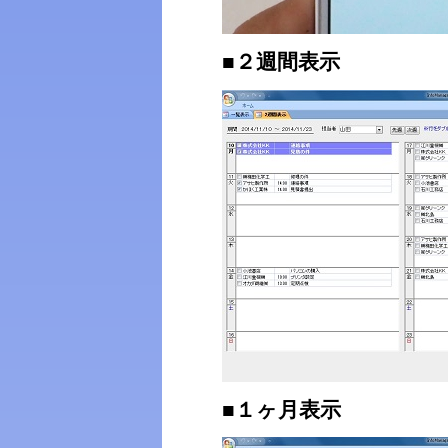
■２週間表示
■１ヶ月表示