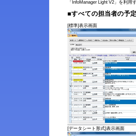
「InfoManager Ligh
■すべての担当者の予
[標準]表示画面
[データシート形式]表示画面