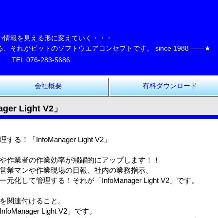
ト
い情報を見える形に変えていく・・・
れがビットのソフトウエアコンセプトです。 since 1988 ――★
TEL.076-283-5686
会社概要
有料ダウンロード
r Light V2」
InfoManager Light V2」
や作業者の作業効率が飛躍的にアップします！！
営業マンや作業現場の日報、社内の業務指示、
して管理する！それが「InfoManager Light V2」です。
を関連付けること。
anager Light V2」です。