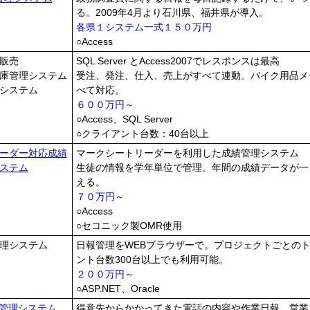
る。2009年4月より石川県、福井県が導入。
各県１システム一式１５０万円
○Access
販売
SQL Server とAccess2007でレスポンスは最高
庫管理システム
受注、発注、仕入、売上がすべて連動。バイク用品メ
システム
べて対応。
６００万円～
○Access、SQL Server
○クライアント台数：40台以上
ーダー対応成績
マークシートリーダーを利用した成績管理システム
ステム
生徒の情報を学年単位で管理。年間の成績データが一
える。
７０万円～
○Access
○セコニック製OMR使用
管理システム
日報管理をWEBブラウザーで。プロジェクトごとの
ント台数300台以上でも利用可能。
２００万円～
○ASP.NET、Oracle
報管理システム
得意先からかかってきた電話の内容や作業日報、営業