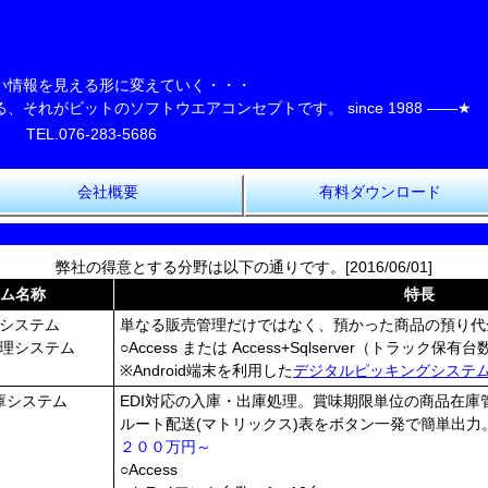
ト
い情報を見える形に変えていく・・・
れがビットのソフトウエアコンセプトです。 since 1988 ――★
TEL.076-283-5686
会社概要
有料ダウンロード
弊社の得意とする分野は以下の通りです。[2016/06/01]
ム名称
特長
システム
単なる販売管理だけではなく、預かった商品の預り代
理システム
○Access または Access+Sqlserver（トラッ
※Android端末を利用した
デジタルピッキングシステ
庫システム
EDI対応の入庫・出庫処理。賞味期限単位の商品在庫
ルート配送(マトリックス)表をボタン一発で簡単出力
２００万円～
○Access