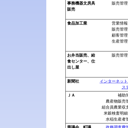
事務機器文房具
販売管理
販売
食品加工業
営業情報
販売管理
顧客管理
生産管理
お弁当販売、給
販売管理
食センター、仕
出し屋
新聞社
インターネット
ス
ＪＡ
補助
農産物販売
組合員農業収
米穀検査明細
水稲生産者
県議会、町議
政務調査費