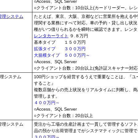
○Access、SQL Server
○クライアント台数：10台以上(カードリーダー、レ
管理システム
たとえば、東京、大阪、京都などに営業所を抱える中
理関する業務にすべて対応。車の予約・貸し出し状況
種がいつ借りられるかを瞬時に確認できます。レンタ
レンタカーライト
９.８万円
基本タイプ １５０万円
拡張タイプ ３００万円
大規模タイプ ５００万円～
○Access、SQL Server
○クライアント台数：20台以上(免許証スキャナー対応
理システム
100円ショップを経営するうえで重要なことは、『
すること』
複数店舗からの売上状況をリアルタイムに判断し、商
管理します。
４００万円～
○Access、SQL Server
○クライアント台数：20台以上
管理システム
受注から工場の生産計画まで一貫して管理するソフト
品の預かり出荷管理までがシステマティックに管理で
３００万円～