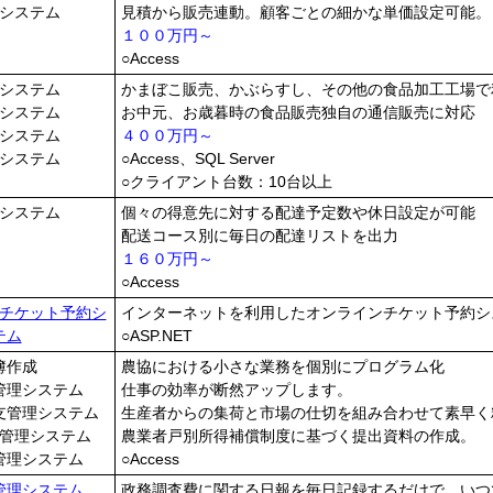
システム
見積から販売連動。顧客ごとの細かな単価設定可能。
１００万円～
○Access
システム
かまぼこ販売、かぶらすし、その他の食品加工工場で
システム
お中元、お歳暮時の食品販売独自の通信販売に対応
システム
４００万円～
システム
○Access、SQL Server
○クライアント台数：10台以上
システム
個々の得意先に対する配達予定数や休日設定が可能
配送コース別に毎日の配達リストを出力
１６０万円～
○Access
チケット予約シ
インターネットを利用したオンラインチケット予約シ
テム
○ASP.NET
簿作成
農協における小さな業務を個別にプログラム化
管理システム
仕事の効率が断然アップします。
支管理システム
生産者からの集荷と市場の仕切を組み合わせて素早く
管理システム
農業者戸別所得補償制度に基づく提出資料の作成。
管理システム
○Access
管理システム
政務調査費に関する日報を毎日記録するだけで、いつ