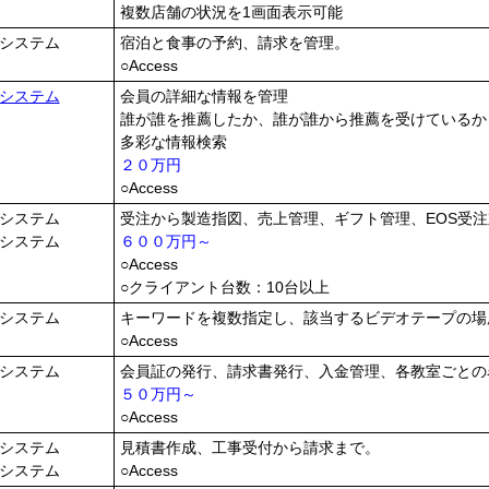
複数店舗の状況を1画面表示可能
システム
宿泊と食事の予約、請求を管理。
○Access
システム
会員の詳細な情報を管理
誰が誰を推薦したか、誰が誰から推薦を受けているか
多彩な情報検索
２０万円
○Access
システム
受注から製造指図、売上管理、ギフト管理、EOS受
システム
６００万円～
○Access
○クライアント台数：10台以上
システム
キーワードを複数指定し、該当するビデオテープの場
○Access
システム
会員証の発行、請求書発行、入金管理、各教室ごとの
５０万円～
○Access
システム
見積書作成、工事受付から請求まで。
システム
○Access