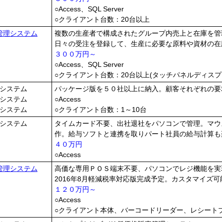
○Access、SQL Server
○クライアント台数：20台以上
管理システム
複数の生産者で構成されたグループ内売上と在庫を管
日々の受注を登録して、生産に必要な原料や資材の在
３００万円～
○Access、SQL Server
○クライアント台数：20台以上(タッチパネルディスプ
システム
パッケージ版を５０社以上に納入。顧客それぞれの要
システム
○Access
システム
○クライアント台数：1～10台
システム
タイムカード不要、出社退社をパソコンで管理。マウ
作。給与ソフトと連携を取りパート社員の給与計算も
４０万円
○Access
管理システム
高価な専用ＰＯＳ端末不要、パソコンでレジ機能を実
2016年8月軽減税率対応版完成予定。カスタマイズ可
１２０万円～
○Access
○クライアント本体、バーコードリーダー、レシート