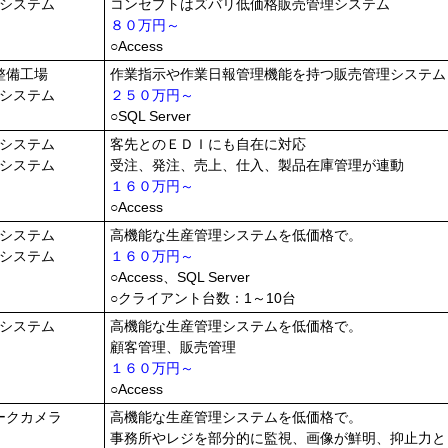
システム
コンセプトはズバリ低価格販売管理システム
８０万円～
○Access
整備工場
作業指示や作業日報管理機能を持つ販売管理システム
システム
２５０万円～
○SQL Server
システム
客先とのＥＤＩにも自在に対応
システム
受注、発注、売上、仕入、製品在庫管理が連動
１６０万円～
○Access
システム
高機能な生産管理システムを低価格で。
システム
１６０万円～
○Access、SQL Server
○クライアント台数：1～10台
システム
高機能な生産管理システムを低価格で。
顧客管理、販売管理
１６０万円～
○Access
ークカメラ
高機能な生産管理システムを低価格で。
事務所やレジを部分的に監視、画像が鮮明、抑止力と