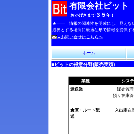
有限会社ビッ
３５
おかげさまで
年！
★―― 情報の関連性を明確にし、見えな
必要とする場所に最適な形で情報を提供する、そ
←お問い合せはこちらへ
ホーム
■ビットの得意分野(販売実績)
業種
システ
運送業
販売管理
預り在庫管
倉庫・ルート配
入出庫在
送