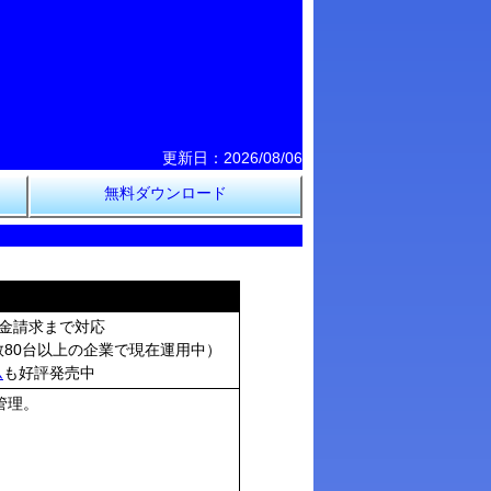
更新日：2026/08/06
無料ダウンロード
金請求まで対応
ク保有台数80台以上の企業で現在運用中）
ム
も好評発売中
管理。
。