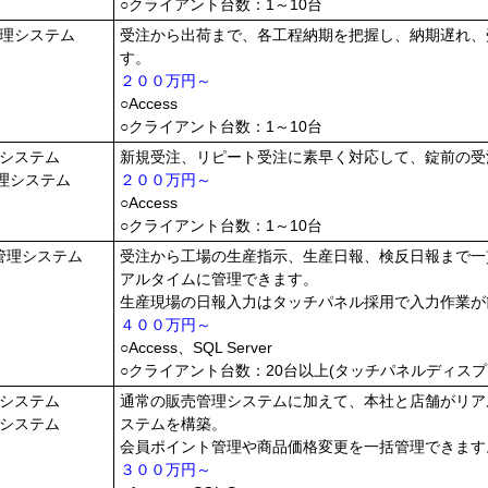
○クライアント台数：1～10台
理システム
受注から出荷まで、各工程納期を把握し、納期遅れ、
す。
２００万円～
○Access
○クライアント台数：1～10台
システム
新規受注、リピート受注に素早く対応して、錠前の受
理システム
２００万円～
○Access
○クライアント台数：1～10台
管理システム
受注から工場の生産指示、生産日報、検反日報まで一
アルタイムに管理できます。
生産現場の日報入力はタッチパネル採用で入力作業が
４００万円～
○Access、SQL Server
○クライアント台数：20台以上(タッチパネルディス
システム
通常の販売管理システムに加えて、本社と店舗がリア
システム
ステムを構築。
会員ポイント管理や商品価格変更を一括管理できます
３００万円～