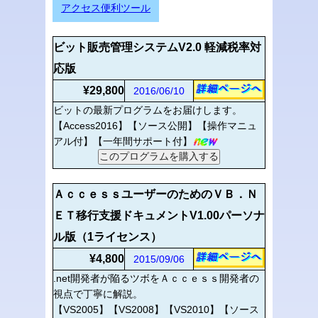
アクセス便利ツール
ビット販売管理システムV2.0 軽減税率対
応版
¥29,800
2016/06/10
ビットの最新プログラムをお届けします。
【Access2016】【ソース公開】【操作マニュ
アル付】【一年間サポート付】
ＡｃｃｅｓｓユーザーのためのＶＢ．Ｎ
ＥＴ移行支援ドキュメントV1.00パーソナ
ル版（1ライセンス）
¥4,800
2015/09/06
.net開発者が陥るツボをＡｃｃｅｓｓ開発者の
視点で丁寧に解説。
【VS2005】【VS2008】【VS2010】【ソース