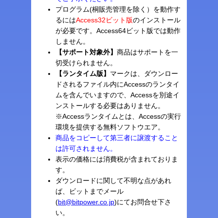
プログラム(桐販売管理を除く）を動作す
るには
Access32ビット版
のインストール
が必要です。Access64ビット版では動作
しません。
【サポート対象外】
商品はサポートを一
切受けられません。
【ランタイム版】
マークは、ダウンロー
ドされるファイル内にAccessのランタイ
ムを含んでいますので、Accessを別途イ
ンストールする必要はありません。
※Accessランタイムとは、Accessの実行
環境を提供する無料ソフトウエア。
商品をコピーして第三者に譲渡すること
は許可されません。
表示の価格には消費税が含まれておりま
す。
ダウンロードに関して不明な点があれ
ば、ビットまでメール
(
bit@bitpower.co.jp
)にてお問合せ下さ
い。