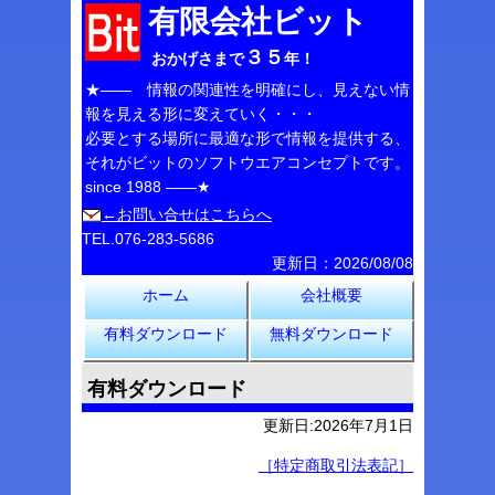
有限会社ビット
３５
おかげさまで
年！
★―― 情報の関連性を明確にし、見えない情
報を見える形に変えていく・・・
必要とする場所に最適な形で情報を提供する、
それがビットのソフトウエアコンセプトです。
since 1988 ――★
←お問い合せはこちらへ
TEL.076-283-5686
更新日：2026/08/08
ホーム
会社概要
有料ダウンロード
無料ダウンロード
有料ダウンロード
更新日:2026年7月1日
［特定商取引法表記］